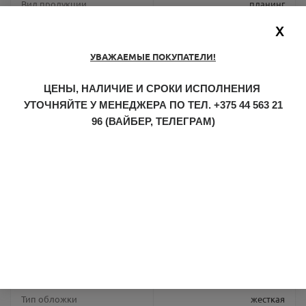
Вид продукции
планинг
X
Габариты
30,5 х 13 х 1 см
УВАЖАЕМЫЕ ПОКУПАТЕЛИ!
Каталог
Альт
ЦЕНЫ, НАЛИЧИЕ И СРОКИ ИСПОЛНЕНИЯ
Количество страниц
128 страниц
УТОЧНЯЙТЕ У МЕНЕДЖЕРА ПО ТЕЛ.
+375 44 563 21
96
(ВАЙБЕР, ТЕЛЕГРАМ)
Линовка
линейка
Материал обложки
бумвинил
Обрез
не окрашен
Страна производства
Россия
Тип блока
датированный
Тип обложки
жесткая