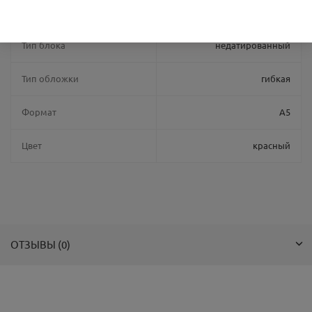
Страна производства
Китай
Тип блока
недатированный
Тип обложки
гибкая
Формат
A5
Цвет
красный
ОТЗЫВЫ (0)