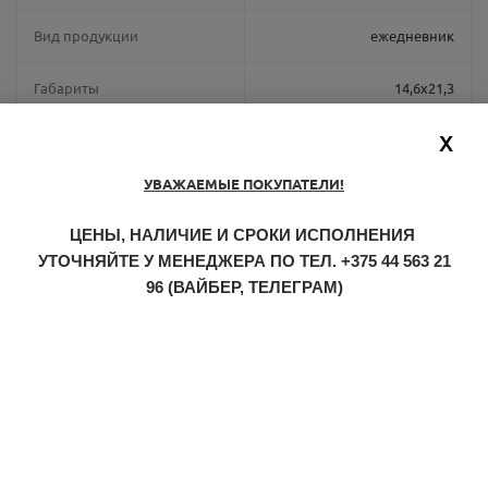
Вид продукции
ежедневник
Габариты
14,6х21,3
X
Каталог
CreActivityM
УВАЖАЕМЫЕ ПОКУПАТЕЛИ!
Количество страниц
256 страниц
ЦЕНЫ, НАЛИЧИЕ И СРОКИ ИСПОЛНЕНИЯ
Линовка
линейка
УТОЧНЯЙТЕ У МЕНЕДЖЕРА ПО ТЕЛ.
+375 44 563 21
96
(ВАЙБЕР, ТЕЛЕГРАМ)
Материал обложки
фактурная экокожа
Место для ручки
нет
Обрез
красный
Резинка
нет