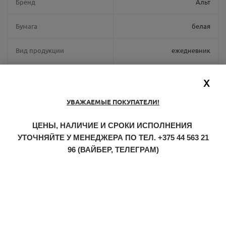
Бренд
Альт
Бумага
белая
Вид продукции
ежедневник
Габариты
14,5 х 20,5 х 2 см
X
Каталог
Альт
УВАЖАЕМЫЕ ПОКУПАТЕЛИ!
Количество страниц
272 страницы
ЦЕНЫ, НАЛИЧИЕ И СРОКИ ИСПОЛНЕНИЯ
УТОЧНЯЙТЕ У МЕНЕДЖЕРА ПО ТЕЛ.
+375 44 563 21
Линовка
линейка
96
(ВАЙБЕР, ТЕЛЕГРАМ)
Материал обложки
гладкая экокожа
Место для ручки
нет
Обрез
золото