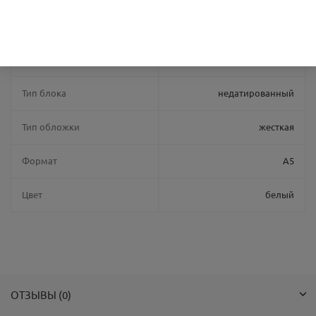
Резинка
нет
Страна производства
Россия
Тип блока
недатированный
Тип обложки
жесткая
Формат
A5
Цвет
белый
ОТЗЫВЫ (0)