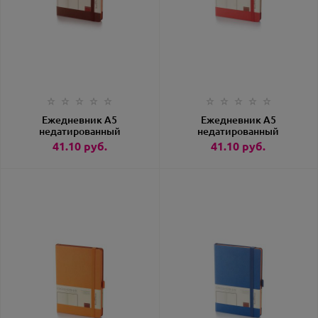
Ежедневник А5
Ежедневник А5
недатированный
недатированный
«Monaco» коричневый
«Monaco» красный
41.10
руб.
41.10
руб.