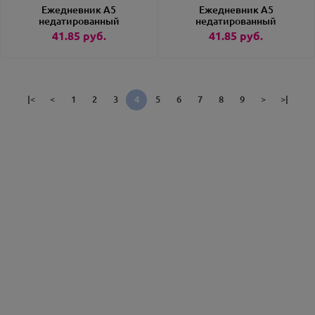
Ежедневник А5
Ежедневник А5
недатированный
недатированный
«Prestige» синий
«Prestige» черный
41.85
руб.
41.85
руб.
|<
<
1
2
3
4
5
6
7
8
9
>
>|