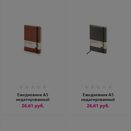
Ежедневник А5
Ежедневник А5
недатированный
недатированный
«Megapolis Velvet»
«Megapolis Velvet»
26.61
руб.
26.61
руб.
светло-коричневый
серый