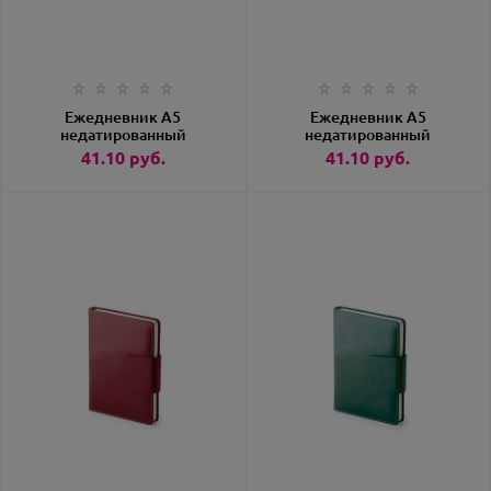
Ежедневник А5
Ежедневник А5
недатированный
недатированный
«Monaco» темно-синий
«Monaco» черный
41.10
руб.
41.10
руб.