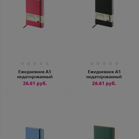
Ежедневник А5
Ежедневник А5
недатированный
недатированный
«Megapolis Velvet»
«Megapolis Velvet»
26.61
руб.
26.61
руб.
фуксия
черный