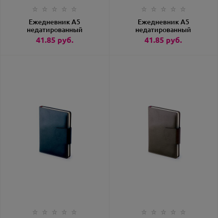
Ежедневник А5
Ежедневник А5
недатированный
недатированный
«Prestige» красный
«Prestige» серый
41.85
руб.
41.85
руб.