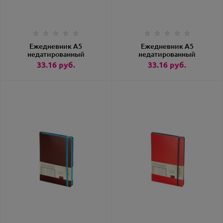
Ежедневник А5
Ежедневник А5
недатированный
недатированный
«Megapolis Soft»
«Megapolis Soft»
33.16
руб.
33.16
руб.
белый
бордовый