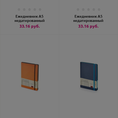
Ежедневник А5
Ежедневник А5
недатированный
недатированный
«Megapolis Soft»
«Megapolis Soft»
33.16
руб.
33.16
руб.
коричневый
красный