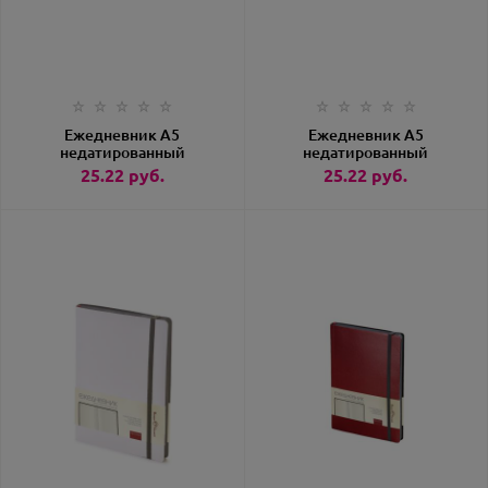
Ежедневник А5
Ежедневник А5
недатированный
недатированный
«Megapolis Flex»
«Megapolis Flex»
25.22
руб.
25.22
руб.
фуксия
черный