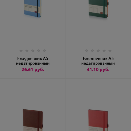
Ежедневник А5
Ежедневник А5
недатированный
недатированный
«Megapolis Velvet»
«Monaco» зеленый
26.61
руб.
41.10
руб.
ярко-синий