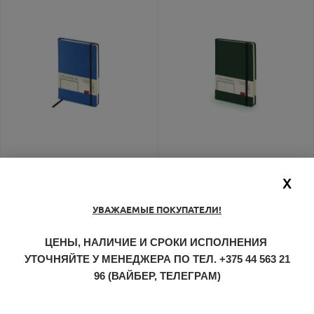
X
Ежедневник А5
Ежедневник А5
УВАЖАЕМЫЕ ПОКУПАТЕЛИ!
недатированный
недатированный
«Megapolis Velvet»
«Megapolis Velvet»
26.61
руб.
26.61
руб.
синий
темно-зеленый
ЦЕНЫ, НАЛИЧИЕ И СРОКИ ИСПОЛНЕНИЯ
УТОЧНЯЙТЕ У МЕНЕДЖЕРА ПО ТЕЛ.
+375 44 563 21
96
(ВАЙБЕР, ТЕЛЕГРАМ)