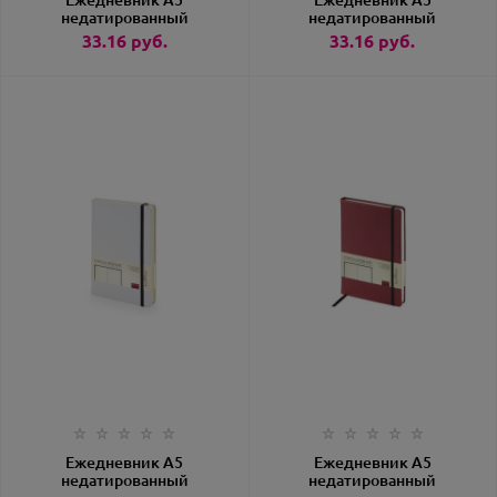
Ежедневник А5
Ежедневник А5
недатированный
недатированный
«Megapolis Soft»
«Megapolis Soft»
33.16
руб.
33.16
руб.
темно-серый
черный
Ежедневник А5
Ежедневник А5
недатированный
недатированный