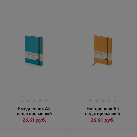
Ежедневник А5
Ежедневник А5
недатированный
недатированный
«Megapolis Velvet»
«Megapolis Velvet»
26.61
руб.
26.61
руб.
морская волна
оранжевый