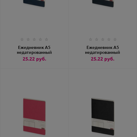
Ежедневник А5
Ежедневник А5
недатированный
недатированный
«Megapolis Flex»
«Megapolis Flex»
25.22
руб.
25.22
руб.
темно-синий
темно-синий navy