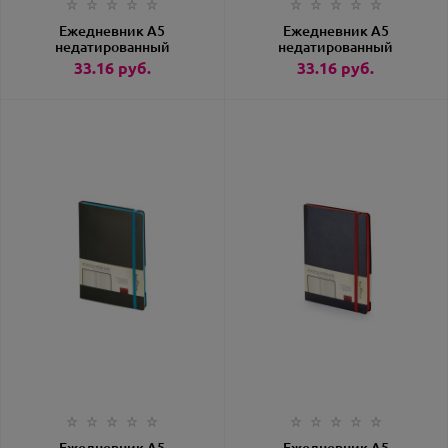
Ежедневник А5
Ежедневник А5
недатированный
недатированный
«Megapolis Soft»
«Megapolis Soft» синий
33.16
руб.
33.16
руб.
оранжевый