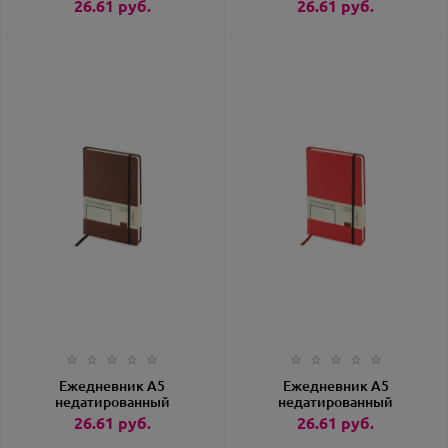
«Megapolis Velvet»
«Megapolis Velvet»
26.61
руб.
26.61
руб.
белый
бордовый
Ежедневник А5
Ежедневник А5
недатированный
недатированный
«Megapolis Velvet»
«Megapolis Velvet»
26.61
руб.
26.61
руб.
коричневый
красный