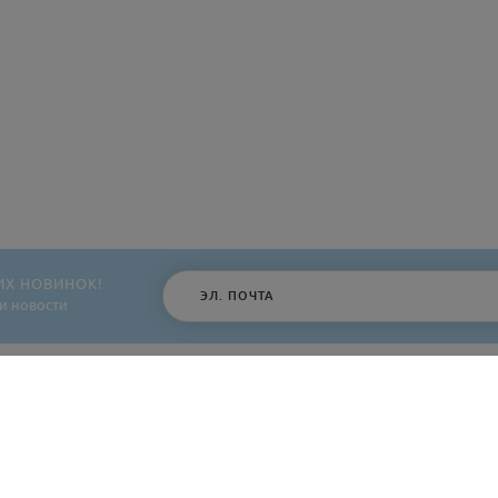
ИХ НОВИНОК!
и новости
МЫ ВКОНТАКТЕ
КОНТАКТЫ
+375 (44) 563 21 96
site@karifa.by