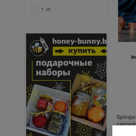
1
2
В
Бренди
сертиф
логоти