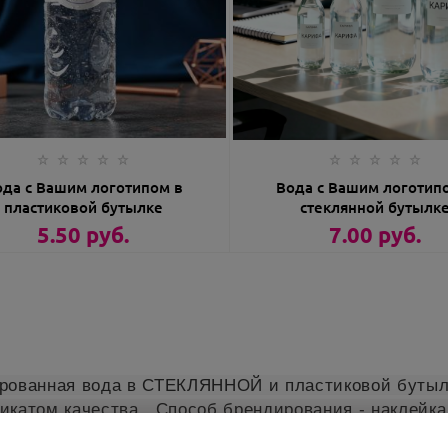
В КОРЗИНУ
В КОРЗИНУ
ода с Вашим логотипом в
Вода с Вашим логотип
пластиковой бутылке
стеклянной бутылк
5.50
руб.
7.00
руб.
рованная вода в СТЕКЛЯННОЙ и пластиковой бутылке 
икатом качества. Способ брендирования - наклейка 
па, а также с сохранением информации о производит