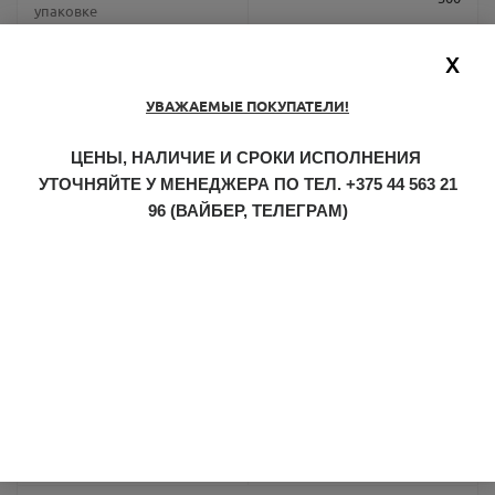
упаковке
X
100 % хлопок, плотность
Материал товара
175 г/м2
УВАЖАЕМЫЕ ПОКУПАТЕЛИ!
Размер товара
Окружность головы 60 см
ЦЕНЫ, НАЛИЧИЕ И СРОКИ ИСПОЛНЕНИЯ
УТОЧНЯЙТЕ У МЕНЕДЖЕРА ПО ТЕЛ.
+375 44 563 21
Размер транспортной
58 x 41 x 46
96
(ВАЙБЕР, ТЕЛЕГРАМ)
упаковки
Упаковка товара
без упаковки
Цвет
Темно-синий
Вес брутто транспортной
15
упаковки
Плотность
175 г/м²