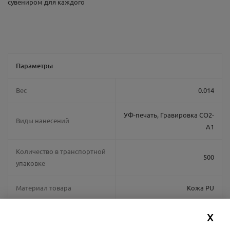
сувениром для каждого
Параметры
Вес
0.014
УФ-печать, Гравировка CO2-
Виды нанесений
А1
Количество в транспортной
500
упаковке
Материал товара
Кожа PU
120мм длина, диам кольца
X
Размер товара
30мм