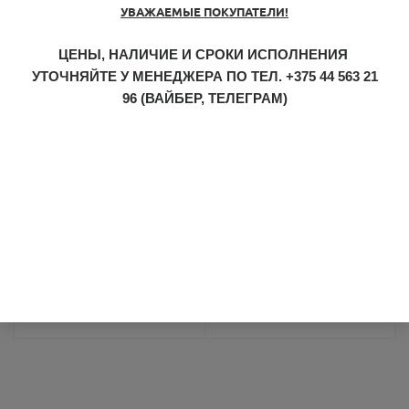
УВАЖАЕМЫЕ ПОКУПАТЕЛИ!
Размер транспортной
58 x 22 x 26
ЦЕНЫ, НАЛИЧИЕ И СРОКИ ИСПОЛНЕНИЯ
упаковки
УТОЧНЯЙТЕ У МЕНЕДЖЕРА ПО ТЕЛ.
+375 44 563 21
96
(ВАЙБЕР, ТЕЛЕГРАМ)
Картонная коробка черного
Упаковка товара
цвета
Цвет
Зеленый
Вес брутто транспортной
18
упаковки
Характеристики
Срок поставки, дней
1