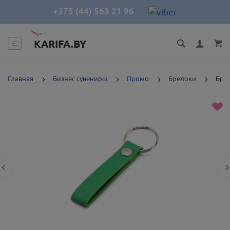
+375 (44) 563 21 96
KARIFA.BY
Главная
Бизнес сувениры
Промо
Брелоки
Брел