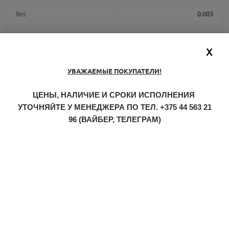
Вес
0.003
Количество в транспортной
1000
X
упаковке
УВАЖАЕМЫЕ ПОКУПАТЕЛИ!
Материал товара
Бумага
ЦЕНЫ, НАЛИЧИЕ И СРОКИ ИСПОЛНЕНИЯ
Размер товара
6*4,5*6,4 см
УТОЧНЯЙТЕ У МЕНЕДЖЕРА ПО ТЕЛ.
+375 44 563 21
96
(ВАЙБЕР, ТЕЛЕГРАМ)
Размер транспортной
25 x 31 x 32
упаковки
50 шт. в 1 полиэтиленовом
Упаковка товара
пакете, 20 пакетов в
коробке
Синий - снаружи, белый
Цвет
внутри