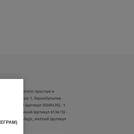
именно для этого: простые и
 Состав набора: 1. Термобутылка
via, красный (артикул 5050M.05) - 1
gic, темно-синий (артикул 6134.15) -
 для кружки Magic, желтый (артикул
ЛЕГРАМ)
.