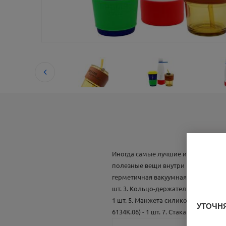
Иногда самые лучшие идеи приходят
полезные вещи внутри помогут расс
герметичная вакуумная Olivia, белый
шт. 3. Кольцо-держатель силиконовое
1 шт. 5. Манжета силиконовая для к
УТОЧНЯ
6134K.06) - 1 шт. 7. Стакан стеклянн