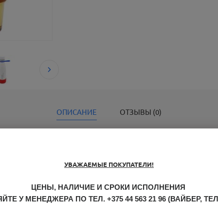
ОПИСАНИЕ
ОТЗЫВЫ (0)
 в моменты, когда мы делаем паузу. Набор "ВРЕМЯ ПЕРЕРЫВА" создан 
лабиться, собраться с мыслями и вернуться к работе с новыми силами.
УВАЖАЕМЫЕ ПОКУПАТЕЛИ!
 (артикул 5050.01) - 1 шт. 2. Манжета силиконовая для термобутылки Oli
 для термобутылки Olivia, синий (артикул 5050K.03) - 1 шт 4. Кружка Ma
ЦЕНЫ, НАЛИЧИЕ И СРОКИ ИСПОЛНЕНИЯ
ружки Magic, зеленый (артикул 6134M.04) - 1 шт. 6. Крышка силиконовая
ЙТЕ У МЕНЕДЖЕРА ПО ТЕЛ.
+375 44 563 21 96
(ВАЙБЕР, ТЕ
ый с трубочкой и капхолдером Karamel, золотой (артикул 56003.11) - 1 шт