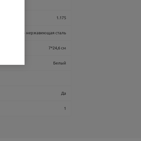
1.175
ль, снаружи - нержавеющая сталь
7*24,6 см
Белый
Да
1