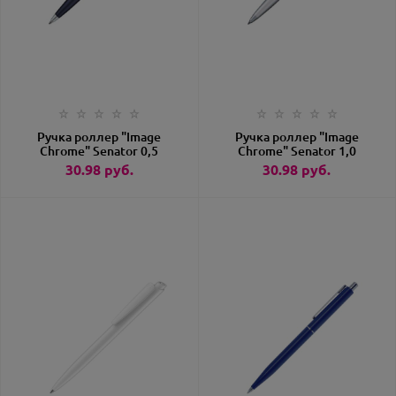
Ручка роллер "Image
Ручка роллер "Image
Chrome" Senator 0,5
Chrome" Senator 1,0
мм, метал., т.-синий/
мм, метал.,
30.98
руб.
30.98
руб.
серебристый, стерж.
серебристый, стерж.
синий артикул 1036-
синий артикул 1036
BLU