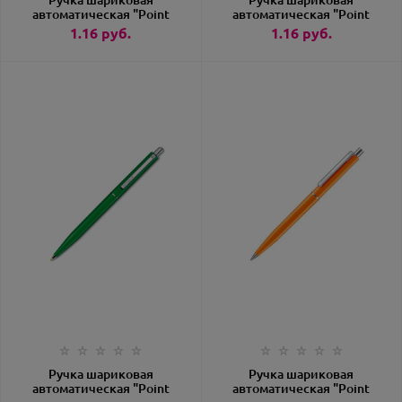
Ручка шариковая
Ручка шариковая
автоматическая "Point
автоматическая "Point
Polished" X20 голубой
Polished" X20 желтый
1.16
руб.
1.16
руб.
(Senator) артикул 3217-
(Senator) артикул 3217-
HC
7408/103934
Ручка шариковая
Ручка шариковая
автоматическая "Point
автоматическая "Point