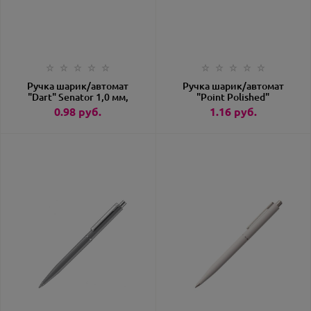
Ручка шарик/автомат
Ручка шарик/автомат
"Dart" Senator 1,0 мм,
"Point Polished"
пласт., глянц., белый,
Senator X20 1,0 мм,
0.98
руб.
1.16
руб.
стерж.синий артикул
пласт./метал., глянц.,
2600101920-WH
темно-синий артикул
3217-2757/103960