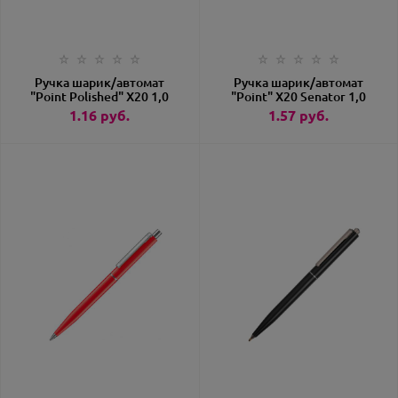
Ручка шарик/автомат
Ручка шарик/автомат
"Point Polished" X20 1,0
"Point" Х20 Senator 1,0
мм, пласт./метал.,
мм, пласт., глянц.,
1.16
руб.
1.57
руб.
глянц., серый артикул
белый, стерж.синий
3217-CG9/103924
артикул 3217-
WH/103920