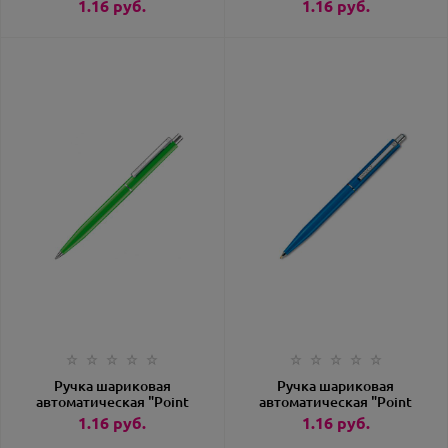
Polished" X20 зеленый
Polished" X20
1.16
руб.
1.16
руб.
(Senator) артикул 3217-
оранжевый (Senator)
347/103956
артикул 3217-
151/103936
Ручка шариковая
Ручка шариковая
автоматическая "Point
автоматическая "Point
Polished" X20 светло-
Polished" X20 синий
1.16
руб.
1.16
руб.
зеленый (Senator)
(Senator) артикул 3217-