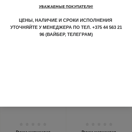
УВАЖАЕМЫЕ ПОКУПАТЕЛИ!
Ручка шариковая
Ручка шариковая
автоматическая "Point
автоматическая "Point
Polished" X20 антрацит
Polished" X20
1.16
руб.
1.16
руб.
ЦЕНЫ, НАЛИЧИЕ И СРОКИ ИСПОЛНЕНИЯ
(Senator) артикул 3217-
вишневый (Senator)
УТОЧНЯЙТЕ У МЕНЕДЖЕРА ПО ТЕЛ.
+375 44 563 21
445/103925
артикул 3217-
202/103945
96
(ВАЙБЕР, ТЕЛЕГРАМ)