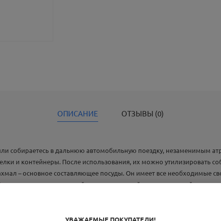
ОПИСАНИЕ
ОТЗЫВЫ (0)
 или собираетесь в дальнюю автомобильную поездку, незаменимым ат
релки и контейнеры. После использования, их можно утилизировать с
хмал – основное составляющее посуды. Он имеет все необходимые сво
Его используют и в пищевой, и в медицинской, и в текстильной промы
важных свойств биоразлагаемой посуды. Такая посуда выдерживает как
ть в микроволновой печи и морозильной камере. Безопасность и отсу
крахмала. Биоразлагаемая посуда не содержит пагубных веществ, не 
УВАЖАЕМЫЕ ПОКУПАТЕЛИ!