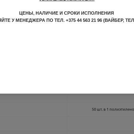
в, которая не выделяет в пищу примесей и запахов даже при нагревани
ЦЕНЫ, НАЛИЧИЕ И СРОКИ ИСПОЛНЕНИЯ
ЙТЕ У МЕНЕДЖЕРА ПО ТЕЛ.
+375 44 563 21 96
(ВАЙБЕР, ТЕ
овке
50 шт. в 1 полиэтилен