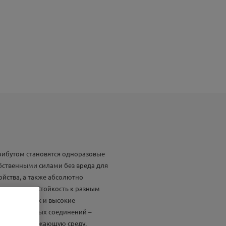
рибутом становятся одноразовые
обственными силами без вреда для
йства, а также абсолютно
шленностях. Стойкость к разным
 низкие, так и высокие
тствие вредных соединений –
засоряет окружающую среду.