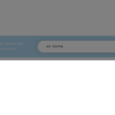
ИХ НОВИНОК!
и новости
МЫ ВКОНТАКТЕ
КОНТАКТЫ
+375 (44) 563 21 96
site@karifa.by
Пн-Чт: С 9-00 до 18-00 Пт: С 9-00 до 1
Доставка с 9-00 до 20-00 Прием заказов
круглосуточно
220006, г. Минск, Семенова 28, пом