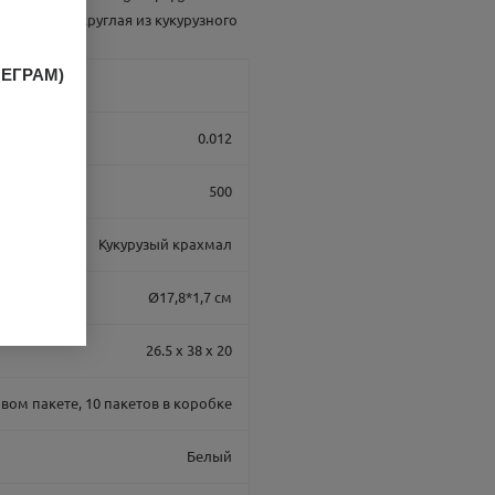
и. Тарелка круглая из кукурузного
ЛЕГРАМ)
0.012
500
Кукурузый крахмал
Ø17,8*1,7 см
26.5 x 38 x 20
овом пакете, 10 пакетов в коробке
Белый